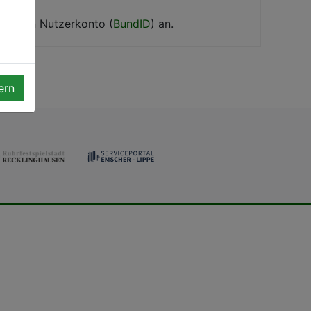
entralen Nutzerkonto (
BundID
) an.
ern