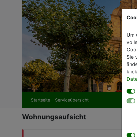
Coo
Um u
voll
Cook
Sie 
ände
klic
Date
Startseite
Serviceübersicht
Wohnungsaufsicht