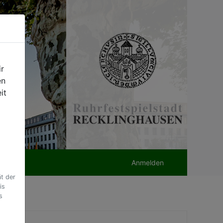
r
en
it
Anmelden
t der
is
s